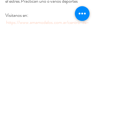
el estrés.Practican uno o varios deportes  
Visitanos en:
https://www.amamodelos.com.ar/centro-de-
capacitacion
Consejos de la profesión
Entradas recientes
Ver todo