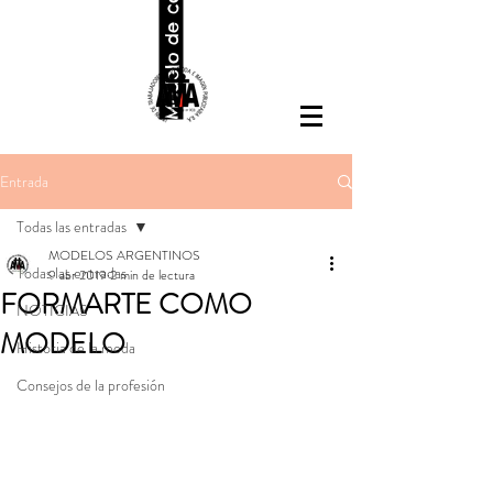
Modelo de contrato
Entrada
Todas las entradas
MODELOS ARGENTINOS
Todas las entradas
9 abr 2019
2 min de lectura
FORMARTE COMO
NOTICIAS
MODELO
Historia de la moda
Consejos de la profesión