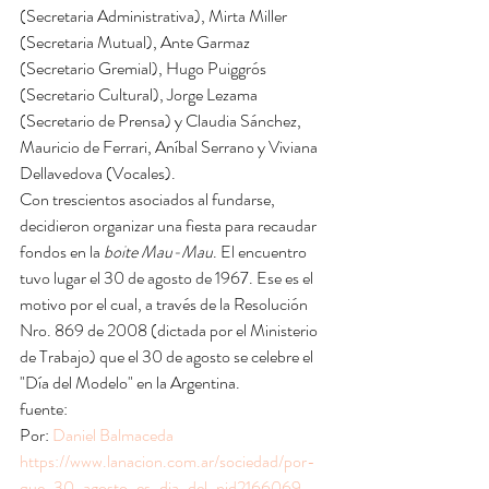
(Secretaria Administrativa), Mirta Miller 
(Secretaria Mutual), Ante Garmaz 
(Secretario Gremial), Hugo Puiggrós 
(Secretario Cultural), Jorge Lezama 
(Secretario de Prensa) y Claudia Sánchez, 
Mauricio de Ferrari, Aníbal Serrano y Viviana 
Dellavedova (Vocales).
Con trescientos asociados al fundarse, 
decidieron organizar una fiesta para recaudar 
fondos en la 
boite Mau-Mau
. El encuentro 
tuvo lugar el 30 de agosto de 1967. Ese es el 
motivo por el cual, a través de la Resolución 
Nro. 869 de 2008 (dictada por el Ministerio 
de Trabajo) que el 30 de agosto se celebre el 
"Día del Modelo" en la Argentina.
fuente: 
Por: 
Daniel Balmaceda
https://www.lanacion.com.ar/sociedad/por-
que-30-agosto-es-dia-del-nid2166069