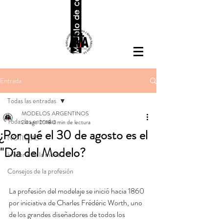
Modelo de contrato
Entrada
Todas las entradas
MODELOS ARGENTINOS
Todas las entradas
24 ago 2018
2 min de lectura
¿Por qué el 30 de agosto es el
NOTICIAS
"Día del Modelo?
Historia de la moda
Consejos de la profesión
La profesión del modelaje se inició hacia 1860 
por iniciativa de Charles Frédéric Worth, uno 
de los grandes diseñadores de todos los 