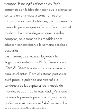
tiempos. Este inglés afincado en París 
comenzó con la idea de hacer que la clienta se 
sentara en una mesa a tomar un té o un 
refresco, mientras desfilaban, exclusivamente 
para ella, jóvenes que lucían confecciones del 
modisto. La dama elegía las que deseaba 
comprar, se le tomaba las medidas para 
adaptar los vestidos y a la semana pasaba a 
buscarlos.
Las 
mannequins vivants
 llegaron a la 
Argentina alrededor de 1916. Casas como 
Gath & Chaves
 contaban con ese servicio 
para las clientas. Pero el sistema particular 
duró poco. Siguiendo una vez más la 
tendencia de las capitales de la moda del 
mundo, se optimizó la actividad. ¿Para qué 
recorrer la pasarela para una mujer cuando 
podía hacerse para varias? Así nacieron los 
modernos desfiles de modas.